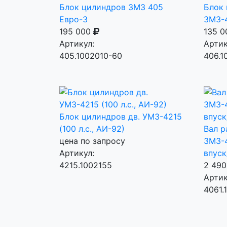
Блок цилиндров ЗМЗ 405
Блок 
Евро-3
ЗМЗ-
195 000
135 
Артикул:
Артик
405.1002010-60
406.1
Блок цилиндров дв. УМЗ-4215
(100 л.с., АИ-92)
Вал р
цена по запросу
ЗМЗ-4
Артикул:
впуск
4215.1002155
2 49
Артик
4061.