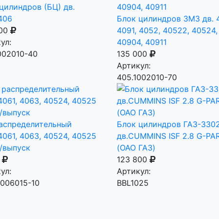
цилиндров (БЦ) дв.
406
Блок цилиндров ЗМЗ дв. 
000
4091, 4052, 40522, 40524,
ул:
40904, 40911
002010-40
135 000
Артикул:
405.1002010-70
аспределительный
Блок цилиндров ГАЗ-330
061, 4063, 40524, 40525
дв.CUMMINS ISF 2.8 G-PA
/выпуск
(ОАО ГАЗ)
0
123 800
ул:
Артикул:
1006015-10
BBL1025