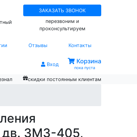
ЗАКАЗАТЬ ЗВОНОК
перезвоним и
атный
проконсультируем
тии
Отзывы
Контакты
Корзина
Вход
пока пуста
езнал
скидки постоянным клиентам
пления
дв. ЗМЗ-405,