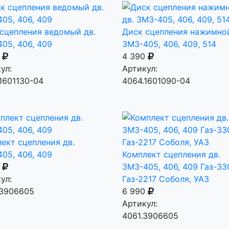
сцепления ведомый дв.
Диск сцепления нажимной
05, 406, 409
ЗМЗ-405, 406, 409, 514
0
4 390
ул:
Артикул:
1601130-04
4064.1601090-04
ект сцепления дв.
05, 406, 409
Комплект сцепления дв.
0
ЗМЗ-405, 406, 409 Газ-33
ул:
Газ-2217 Соболя, УАЗ
.3906605
6 990
Артикул:
4061.3906605