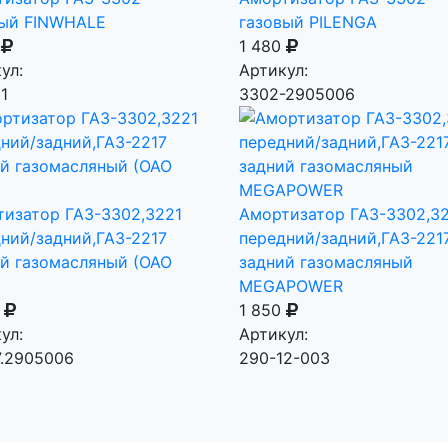
вый FINWHALE
газовый PILENGA
0
1 480
ул:
Артикул:
1
3302-2905006
изатор ГАЗ-3302,3221
Амортизатор ГАЗ-3302,3
ний/задний,ГАЗ-2217
передний/задний,ГАЗ-221
й газомасляный (ОАО
задний газомасляный
MEGAPOWER
0
1 850
ул:
Артикул:
7.2905006
290-12-003