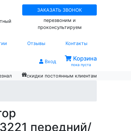
ЗАКАЗАТЬ ЗВОНОК
перезвоним и
атный
проконсультируем
тии
Отзывы
Контакты
Корзина
Вход
пока пуста
езнал
скидки постоянным клиентам
тор
3221 передний/