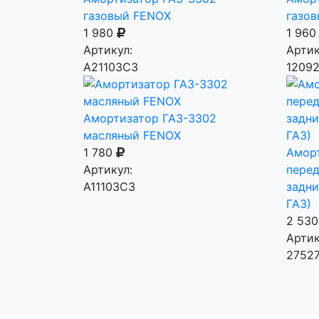
газовый FENOX
газо
1 980
1 96
Артикул:
Артик
A21103C3
12092
Амортизатор ГАЗ-3302
масляный FENOX
1 780
Аморт
Артикул:
перед
A11103C3
задни
ГАЗ)
2 53
Артик
2752