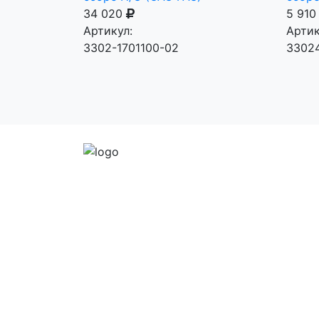
34 020
5 91
Артикул:
Артик
3302-1701100-02
33024