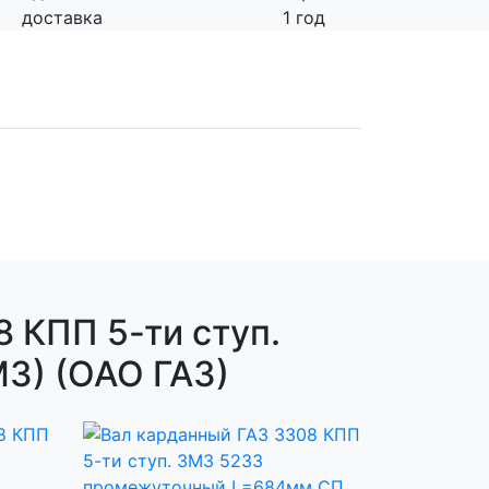
доставка
1 год
 КПП 5-ти ступ.
З) (ОАО ГАЗ)