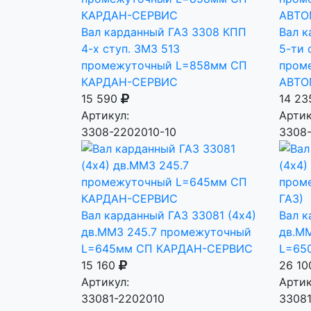
Вал карданный ГАЗ 3308 КПП
Вал 
4-х ступ. ЗМЗ 513
5-ти 
промежуточный L=858мм СП
пром
КАРДАН-СЕРВИС
АВТО
15 590
14 2
Артикул:
Артик
3308-2202010-10
3308
Вал карданный ГАЗ 33081 (4х4)
Вал к
дв.ММЗ 245.7 промежуточный
дв.М
L=645мм СП КАРДАН-СЕРВИС
L=65
15 160
26 1
Артикул:
Артик
33081-2202010
3308