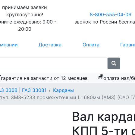
принимаем заявки
круглосуточно!
8-800-555-04-06
оните ежедневно:
9:00 -
звонок по России
беспл
20:00
омпании
Доставка
Оплата
Гаран
гарантия на запчасти от 12 месяцев
оплата нал/б
АЗ 3308 | ГАЗ 33081
Карданы
ступ. ЗМЗ-5233 промежуточный L=680мм (АМЗ) (ОАО Г
Вал карда
КПП 5-ти 