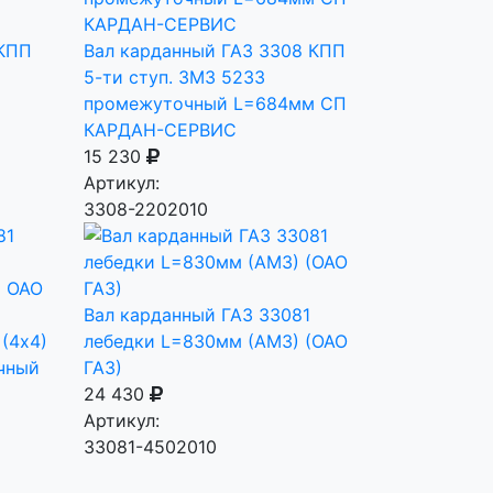
 КПП
Вал карданный ГАЗ 3308 КПП
5-ти ступ. ЗМЗ 5233
м
промежуточный L=684мм СП
КАРДАН-СЕРВИС
15 230
Артикул:
3308-2202010
Вал карданный ГАЗ 33081
(4х4)
лебедки L=830мм (АМЗ) (ОАО
чный
ГАЗ)
24 430
Артикул:
33081-4502010