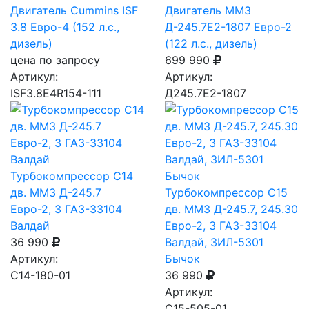
Двигатель Cummins ISF
Двигатель ММЗ
3.8 Евро-4 (152 л.с.,
Д-245.7Е2-1807 Евро-2
дизель)
(122 л.с., дизель)
цена по запросу
699 990
Артикул:
Артикул:
ISF3.8E4R154-111
Д245.7Е2-1807
Турбокомпрессор C14
дв. ММЗ Д-245.7
Турбокомпрессор C15
Евро-2, 3 ГАЗ-33104
дв. ММЗ Д-245.7, 245.30
Валдай
Евро-2, 3 ГАЗ-33104
36 990
Валдай, ЗИЛ-5301
Артикул:
Бычок
С14-180-01
36 990
Артикул:
С15-505-01