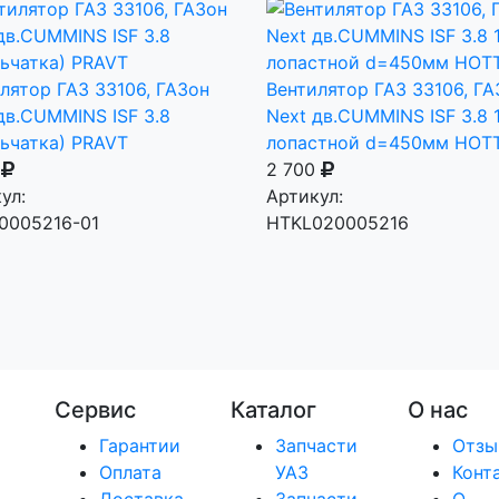
лятор ГАЗ 33106, ГАЗон
Вентилятор ГАЗ 33106, ГА
дв.CUMMINS ISF 3.8
Next дв.CUMMINS ISF 3.8 
ьчатка) PRAVT
лопастной d=450мм HOT
0
2 700
ул:
Артикул:
0005216-01
HTKL020005216
Сервис
Каталог
О нас
Гарантии
Запчасти
Отзы
Оплата
УАЗ
Конт