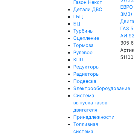
Газон Некст
Детали ДВС
ГБЦ
Двига
БЦ
ГАЗ 5
Турбины
АИ 9
Сцепление
305 
Тормоза
Артик
Рулевое
51100
КПП
Редукторы
Радиаторы
Подвеска
Электрообороудование
Система
выпуска газов
двигателя
Принадлежности
Топливная
система