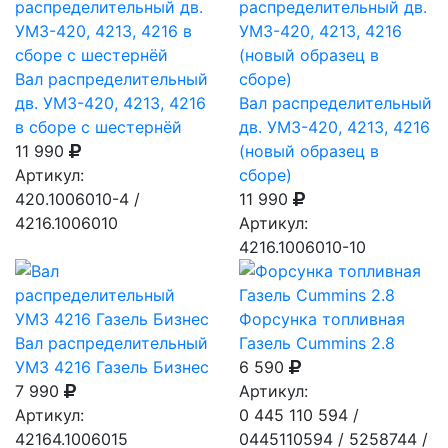
Вал распределительный
дв. УМЗ-420, 4213, 4216
Вал распределительный
в сборе с шестернёй
дв. УМЗ-420, 4213, 4216
11 990
(новый образец в
Артикул:
сборе)
420.1006010-4 /
11 990
4216.1006010
Артикул:
4216.1006010-10
Форсунка топливная
Вал распределительный
Газель Cummins 2.8
УМЗ 4216 Газель Бизнес
6 590
7 990
Артикул:
Артикул:
0 445 110 594 /
42164.1006015
0445110594 / 5258744 /