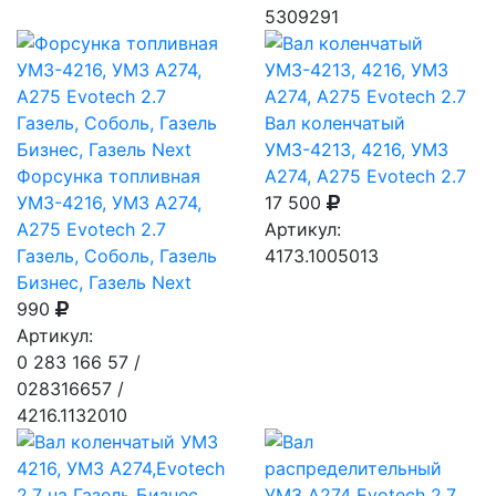
5309291
Вал коленчатый
УМЗ-4213, 4216, УМЗ
Форсунка топливная
А274, А275 Evotech 2.7
УМЗ-4216, УМЗ А274,
17 500
А275 Evotech 2.7
Артикул:
Газель, Соболь, Газель
4173.1005013
Бизнес, Газель Next
990
Артикул:
0 283 166 57 /
028316657 /
4216.1132010