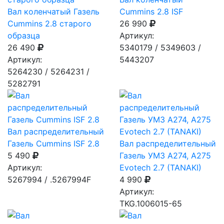
Вал коленчатый Газель
Cummins 2.8 ISF
Cummins 2.8 старого
26 990
образца
Артикул:
26 490
5340179 / 5349603 /
Артикул:
5443207
5264230 / 5264231 /
5282791
Вал распределительный
Газель Cummins ISF 2.8
Вал распределительный
5 490
Газель УМЗ А274, А275
Артикул:
Evotech 2.7 (TANAKI)
5267994 / .5267994F
4 990
Артикул:
TKG.1006015-65