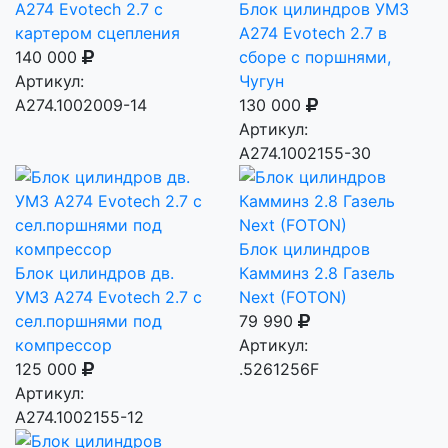
А274 Evotech 2.7 с
Блок цилиндров УМЗ
картером сцепления
А274 Evotech 2.7 в
140 000
сборе c поршнями,
Артикул:
Чугун
А274.1002009-14
130 000
Артикул:
А274.1002155-30
Блок цилиндров
Блок цилиндров дв.
Камминз 2.8 Газель
УМЗ А274 Evotech 2.7 с
Next (FOTON)
сел.поршнями под
79 990
компрессор
Артикул:
125 000
.5261256F
Артикул:
А274.1002155-12