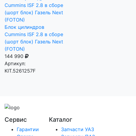
Блок цилиндров
Сummins ISF 2.8 в сбоpе
(шoрт блoк) Газeль Nеxt
(FOTON)
144 990
Артикул:
KIT.5261257F
Сервис
Каталог
Гарантии
Запчасти УАЗ