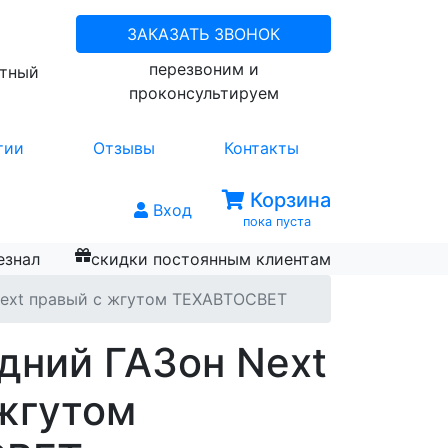
ЗАКАЗАТЬ ЗВОНОК
перезвоним и
атный
проконсультируем
тии
Отзывы
Контакты
Корзина
Вход
пока пуста
езнал
скидки постоянным клиентам
Next правый с жгутом ТЕХАВТОСВЕТ
дний ГАЗон Next
жгутом