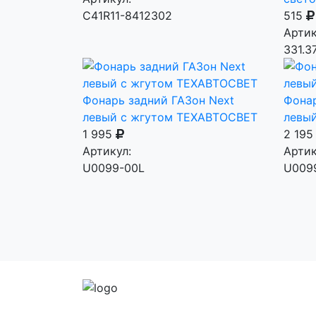
С41R11-8412302
515
Артик
331.3
Фонарь задний ГАЗон Next
Фонар
левый с жгутом ТЕХАВТОСВЕТ
левы
1 995
2 19
Артикул:
Артик
U0099-00L
U009