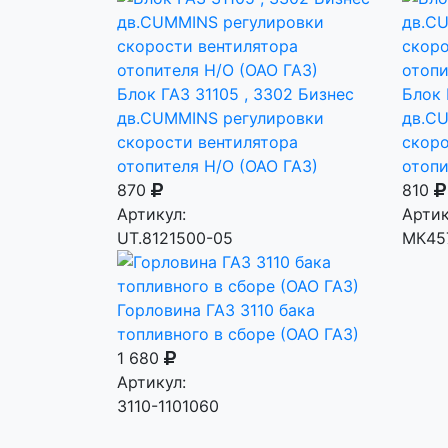
Блок ГАЗ 31105 , 3302 Бизнес
Блок 
дв.CUMMINS регулировки
дв.C
скорости вентилятора
скоро
отопителя Н/О (ОАО ГАЗ)
отоп
870
810
Артикул:
Артик
UT.8121500-05
МК45
Горловина ГАЗ 3110 бака
топливного в сборе (ОАО ГАЗ)
1 680
Артикул:
3110-1101060