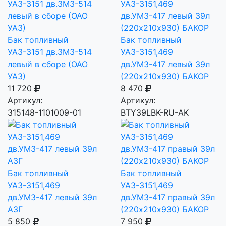
Бак топливный
Бак топливный
УАЗ-3151 дв.ЗМЗ-514
УАЗ-3151,469
левый в сборе (ОАО
дв.УМЗ-417 левый 39л
УАЗ)
(220х210х930) БАКОР
11 720
8 470
Артикул:
Артикул:
315148-1101009-01
BTY39LBK-RU-AK
Бак топливный
Бак топливный
УАЗ-3151,469
УАЗ-3151,469
дв.УМЗ-417 левый 39л
дв.УМЗ-417 правый 39л
АЗГ
(220х210х930) БАКОР
5 850
7 950