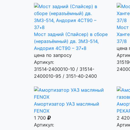
Мост 
Мост задний (Спайсер) в сборе
Ханте
(неразъёмный) дв. ЗМЗ-514,
37/8
Андория 4СТ90 – 37∗8
цена 
цена по запросу
Артик
Артикул:
31519
31514-2400010-10 / 31514-
2400
2400010-95 / 3151-40-2400
Амортизатор УАЗ масляный
Аморт
FENOX
PEKA
1 700
2 42
Артикул:
Артик