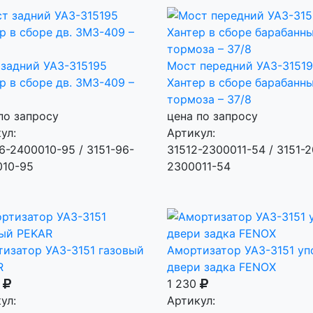
задний УАЗ-315195
Мост передний УАЗ-31519
р в сборе дв. ЗМЗ-409 –
Хантер в сборе барабанн
тормоза – 37/8
по запросу
цена по запросу
ул:
Артикул:
6-2400010-95 / 3151-96-
31512-2300011-54 / 3151-2
010-95
2300011-54
изатор УАЗ-3151 газовый
Амортизатор УАЗ-3151 уп
R
двери задка FENOX
0
1 230
ул:
Артикул: