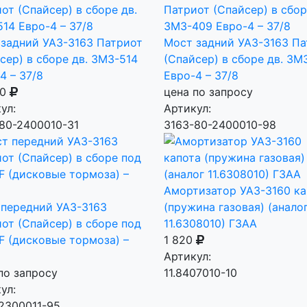
задний УАЗ-3163 Патриот
Мост задний УАЗ-3163 Па
сер) в сборе дв. ЗМЗ-514
(Спайсер) в сборе дв. ЗМ
4 – 37/8
Евро-4 – 37/8
90
цена по запросу
ул:
Артикул:
80-2400010-31
3163-80-2400010-98
Амортизатор УАЗ-3160 ка
передний УАЗ-3163
(пружина газовая) (анало
от (Спайсер) в сборе под
11.6308010) ГЗАА
F (дисковые тормоза) –
1 820
Артикул:
по запросу
11.8407010-10
ул:
2300011-95