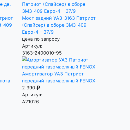
триот
Мост задний УАЗ-3163 Патриот
З-409
(Спайсер) в сборе ЗМЗ-409
Евро-4 – 37/9
цена по запросу
Артикул:
3163-2400010-95
Амортизатор УАЗ Патриот
пота
передний газомасляный FENOX
г
2 390
Артикул:
A21026