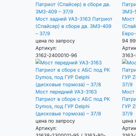
Мост задний УАЗ-3163 Патриот
Мост 
(Спайсер) в сборе дв. ЗМЗ-409
(Спай
– 37/9
Евро-
цена по запросу
94 9
Артикул:
Артик
3162-2400010-96
3163-
Мост передний УАЗ-3163
Мост 
Патриот в сборе c АБС под РК
Патри
Dymos, под ГУР Delphi
ГУР Z
(дисковые тормоза) – 37/8
37/9
цена по запросу
цена 
Артикул:
Артик
31638-2300011-95 / 3163-80-
3163-