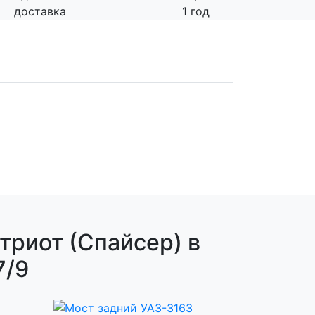
доставка
1 год
триот (Спайсер) в
7/9