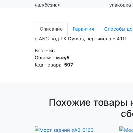
нал/безнал
упаковка
Описание
Гарантия
Способы до
с АБС под РК Dymos, пер. число – 4,111
Вес:
- кг.
Объем:
- м.куб.
Код товара:
597
Похожие товары н
сб