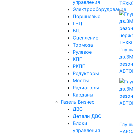
управления
ТЕХК
Электрооборудование
Поршневые
ГБЦ
БЦ
Сцепление
Тормоза
Глуш
Рулевое
дв.ЗМ
КПП
резо
РКПП
АВТО
Редукторы
Мосты
Радиаторы
Карданы
Газель Бизнес
ДВС
Детали ДВС
Блоки
Глуш
управления
БАКС