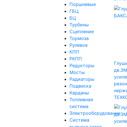
Поршневые
ГБЦ
БЦ
Турбины
Сцепление
Тормоза
Рулевое
КПП
РКПП
Глуш
Редукторы
дв.З
Мосты
усиле
Радиаторы
резо
Подвеска
нерж
Карданы
ТЕХК
Топливная
система
Электрооборудование
Система
выпуска газов