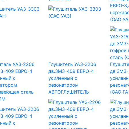
ЕВРО-3,
нержав
(ОАО УА
итель УАЗ-2206
Глушитель УАЗ-2206
Глушите
МЗ-409 ЕВРО-4
дв.ЗМЗ-409 ЕВРО-4
дв.ЗМЗ-
нный с
усиленный с
усиленн
натором
резонатором
резонат
авеющая сталь
АВТОГЛУШИТЕЛЬ
(ОАО ГА
ОМ