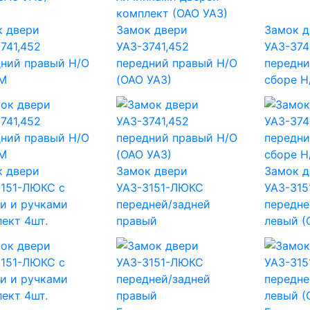
к двери
Замок двери
Замок д
741,452
УАЗ-3741,452
УАЗ-374
дний правый Н/О
передний правый Н/О
передни
М
(ОАО УАЗ)
сборе Н
к двери
Замок двери
Замок д
3151-ЛЮКС с
УАЗ-3151-ЛЮКС
УАЗ-31
и и ручками
передней/задней
передне
ект 4шт.
правый
левый (