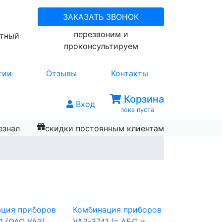
ЗАКАЗАТЬ ЗВОНОК
перезвоним и
атный
проконсультируем
тии
Отзывы
Контакты
Корзина
Вход
пока пуста
езнал
скидки постоянным клиентам
ция приборов
Комбинация приборов
1 (ОАО УАЗ)
УАЗ-3741 (c АБС и