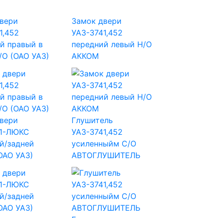
вери
Замок двери
1,452
УАЗ-3741,452
й правый в
передний левый Н/О
/О (ОАО УАЗ)
АККОМ
вери
Глушитель
51-ЛЮКС
УАЗ-3741,452
й/задней
усиленныйм С/О
ОАО УАЗ)
АВТОГЛУШИТЕЛЬ