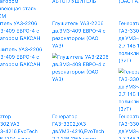
итель УАЗ-2206
Глушитель УАЗ-2206
Генерат
З-409 ЕВРО-4 с
дв.ЗМЗ-409 ЕВРО-4 с
ГАЗ-330
натором БАКСАН
резонатором (ОАО
дв.УМЗ-
УАЗ)
2.7 14В
поликли
(ЗиТ)
атор
Генератор
Генерат
302,УАЗ
ГАЗ-3302,УАЗ
ГАЗ-330
З-4216,EvoTech
дв.УМЗ-4216,EvoTech
дв.УМЗ-
4В 120А шкив
2.7 14В 115А шкив
2.7 14В 