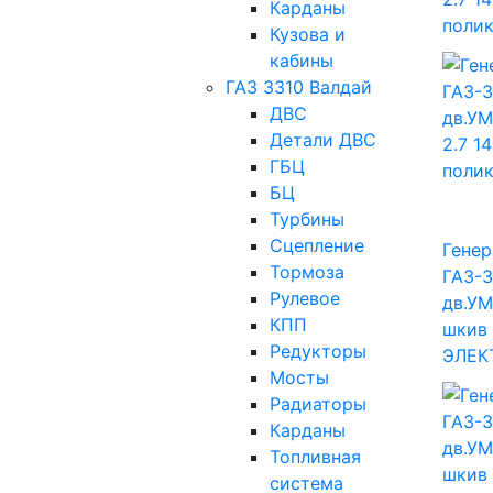
Карданы
поли
Кузова и
кабины
ГАЗ 3310 Валдай
ДВС
Детали ДВС
ГБЦ
БЦ
Турбины
Сцепление
Генер
Тормоза
ГАЗ-3
Рулевое
дв.УМ
КПП
шкив
Редукторы
ЭЛЕК
Мосты
Радиаторы
Карданы
Топливная
система