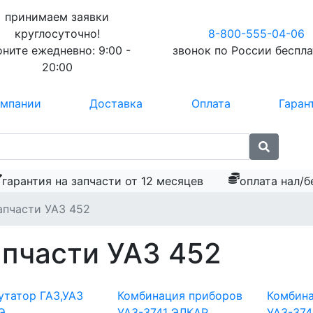
принимаем заявки
круглосуточно!
8-800-555-04-06
оните ежедневно:
9:00 -
звонок по России
беспл
20:00
омпании
Доставка
Оплата
Гаран
гарантия на запчасти от 12 месяцев
оплата нал/б
апчасти УАЗ 452
пчасти УАЗ 452
татор ГАЗ,УАЗ
Комбинация приборов
Комбина
Э
УАЗ-3741 ЭЛКАР
УАЗ-374