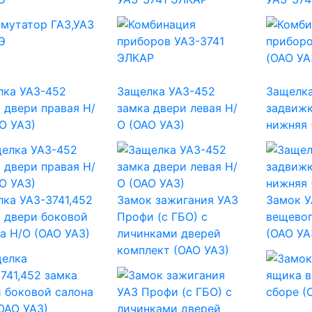
лка УАЗ-452
Защелка УАЗ-452
Защелка
 двери правая Н/
замка двери левая Н/
задвижк
О УАЗ)
О (ОАО УАЗ)
нижняя 
ка УАЗ-3741,452
Замок зажигания УАЗ
Замок У
 двери боковой
Профи (с ГБО) с
вещевог
а Н/О (ОАО УАЗ)
личинками дверей
(ОАО УА
комплект (ОАО УАЗ)