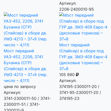
Артикул:
2206-2400010-95
Мост передний
Мост передний
(Спайсер) в сборе под
УАЗ-452, 2206, 3741
ГУР дв. ЗМЗ-409 Евро-4
Буханка (СГР)
(дисковые тормоза) –
(Спайсер) в сборе дв.
37∗8
УМЗ-4213 – 37∗9 (пер.
105 990
число – 4,111)
Артикул:
цена по запросу
374195-2300011-20 /
Артикул:
3741-95-2300011-20 /
3741-2300011-50 / 3741-
374195-23
2300011-51 / 3741-
2300011-9